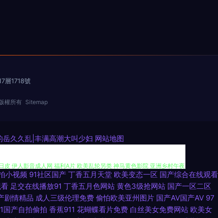
層1718號
版權所有
Sitemap
满的岳久久乱|丰满高潮大叫少妇
网站地图
拍小视频
91社区国产
丁香五月天堂
欧美变态一区
国产综合在线观看
福利影院在线 美女视频直播91 户外丰满少妇啪片 超碰AV夜夜操 天堂青青
观看
足交在线播放91
丁香五月色网站
黄色3级抢网站
国产一区二区
产剧情精品
成人三级伦理免费
偷怕欧美亚州图片
国产AV国产AV
97
少妇日皮 伊人影音成人网 福利A片 欧美乱轮另类 神马黄色影院 亚洲乡村午夜
91国产自拍偷拍
香蕉911
花蝴蝶看片免费
白丝美女免费网站
欧美女