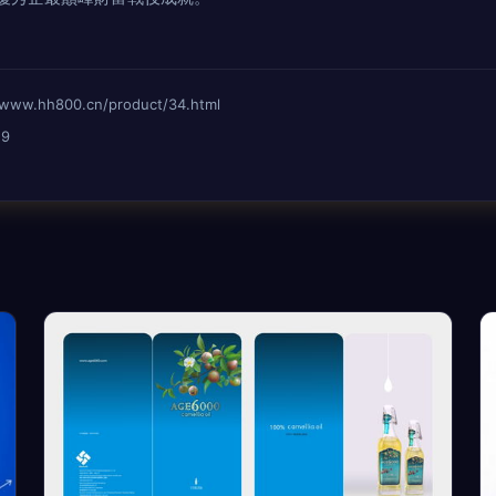
hh800.cn/product/34.html
19