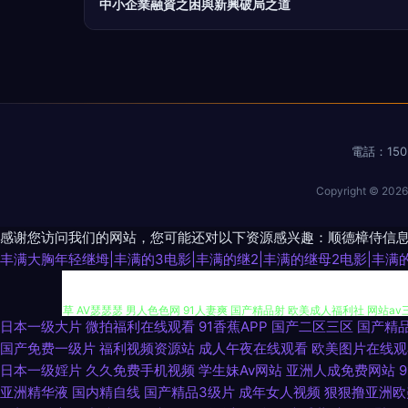
中小企業融資之困與新興破局之道
電話：1503
Copyright © 202
感谢您访问我们的网站，您可能还对以下资源感兴趣：顺德樟侍信
丰满大胸年轻继坶|丰满的3电影|丰满的继2|丰满的继母2电影|丰
日本一级大片
微拍福利在线观看
91香蕉APP
国产二区三区
国产精
欧美成人网页 97超碰婷婷 东方欧美亚洲 av激情黄亚洲 天天毛片 欧美
国产免费一级片
福利视频资源站
成人午夜在线观看
欧美图片在线观
日本一级婬片
久久免费手机视频
学生妹Av网站
亚洲人成免费网站
草 AV瑟瑟瑟 男人色色网 91人妻爽 国产精品射 欧美成人福利社 网站a
亚洲精华液
国内精自线
国产精品3级片
成年女人视频
狠狠撸亚洲欧