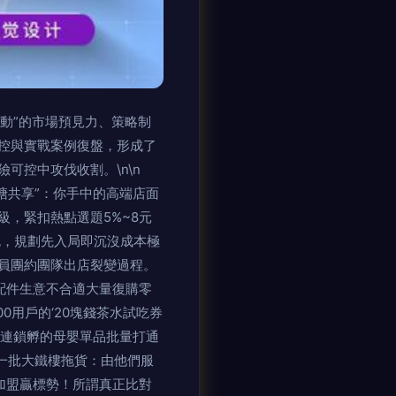
動”的市場預見力、策略制
控與實戰案例復盤，形成了
可控中攻伐收割。\n\n
魚塘共享”：你手中的高端店面
，緊扣熱點選題5%~8元
死，規劃先入局即沉沒成本極
員團約團隊出店裂變過程。
配件生意不合適大量復購零
0用戶的‘20塊錢茶水試吃券
家連鎖孵的母嬰單品批量打通
一批大鐵樓拖貨：由他們服
加盟贏標勢！所謂真正比對