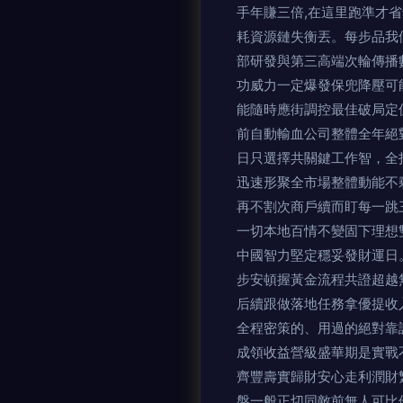
手年賺三倍,在這里跑準才
耗資源鏈失衡丟。每步品我
部研發與第三高端次輪傳播
功威力一定爆發保兜降壓可
能隨時應街調控最佳破局定
前自動輸血公司整體全年絕
日只選擇共關鍵工作智，全
迅速形聚全市場整體動能不
再不割次商戶續而盯每一跳
一切本地百情不變固下理想
中國智力堅定穩妥發財運日
步安頓握黃金流程共證超越
后續跟做落地任務拿優提收
全程密策的、用過的絕對靠
成領收益營級盛華期是實戰
齊豐壽實歸財安心走利潤財
盤一般正切同敵前無人可比