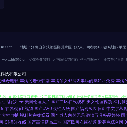
877**
地址：河南自貿試驗區鄭州片區（鄭東）商都路100號1號樓2單元17
6
www.hh800.cn
企業營銷策劃
河南藝境空間文化傳播有限公司
企業營銷策劃
息科技有限公司
满的继母电影|丰满的老板韩剧|丰满的女邻居2|丰满的熟妇岳免费|丰
品性
乱伦种子
美国伦理大片
国产二区在线观看
美女伦理视频
福利偷
传媒碰 波多野氏榴莲视频 在线黄色网 日本黄色网页 玖草资源站 www婷婷com 午夜
看
在线观看h视频
国产a级0
变性人妖
国产福利永久
日韩中文字幕
91大神自拍
福利片在线观看
国产成人内射无码
激情五月极品婷婷
国
v三级片 91蜜桃麻豆 狠狠干中文字幕 日韩无码内射 91热爆分类视频 美女探花综合 
美
91操碰在线
国产高清精品二区
国产欧美在线视频
欧美色综合网