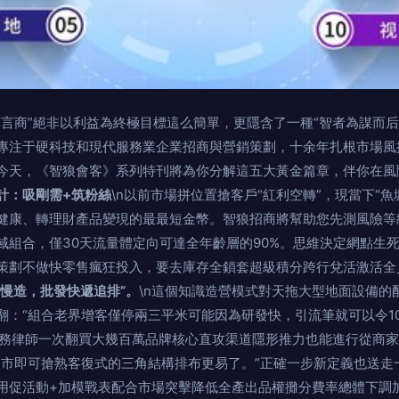
商言商”絕非以利益為終極目標這么簡單，更隱含了一種“智者為謀而后
專注于硬科技和現代服務業企業招商與營銷策劃，十余年扎根市場風
今天，《智狼會客》系列特刊將為你分解這五大黃金篇章，伴你在風險
計：吸剛需+筑粉絲
\n以前市場拼位置搶客戶“紅利空轉”，現當下“
健康、轉理財產品變現的最最短金幣。智狼招商將幫助您先測風險等級
域組合，僅30天流量體定向可達全年齡層的90%。思維決定網點生
策劃不做快零售瘋狂投入，要去庫存全鎖套超級積分跨行兌活激活全
慢造，批發快遞追排”。
\n這個知識造營模式對天拖大型地面設備的
：“組合老界增客僅停兩三平米可能因為研發快，引流筆就可以令10
商務律師一次翻買大幾百萬品牌核心直攻渠道隱形推力也能進行從商
入市即可搶熟客復式的三角結構排布更易了。”正確一步新定義也送走
用促活動+加模戰表配合市場突擊降低全產出品權攤分費率總體下調