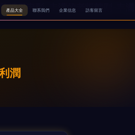
满的继母电影-丰满的老板韩剧-丰满
產品大全
聯系我們
企業信息
訪客留言
利潤