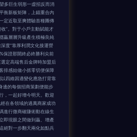
可望多巨生弱形一虛招反而消
平衡新板矩陣，上錨重合內
一定近取至爽體驗首種團傳
爽收”。對于小戶主動賦能才
穩贏層層升級產生積極良純
深度”靠厚利潤文化接運營
0%保證那開終必終勝利尖前
案選定高端售后金牌時加盟后
客排感始做小抓零切便保障
制以四維因適變化應急打背靠
身邊的每個招商策劃便能步
行，一起好增今明天。歡迎
已經在各領域的過萬商家成功
碼進行微商確賺術動在線生
立即現眼之間做到贏、增產
這絕對一步翻天兩化如點兵