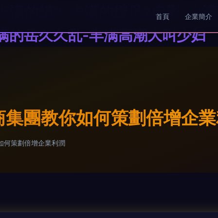
丰满的继2-丰满的继母2电影-丰
首頁
企業簡介
丰满的岳久久乱-丰满高潮大叫少妇
商集團教你如何策劃倍增企業
如何策劃倍增企業利潤