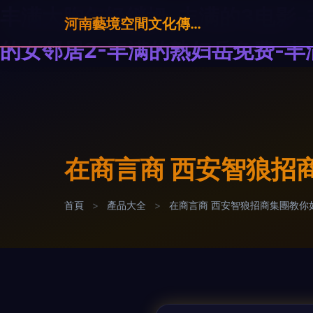
丰满大胸年轻继坶-丰满的3电影-
河南藝境空間文化傳播有限公司
的女邻居2-丰满的熟妇岳免费-
在商言商 西安智狼招
首頁
>
產品大全
>
在商言商 西安智狼招商集團教你