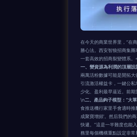
在今天的商業世界里，“在
勝心法。西安智狼招商集團
一套高效的招商裂變體系。
一、變資源為利潤的頂層設
兩萬活粉數據可能是開拓大
引流激活權益卡，一鍵公私
少化、盈利最早逼近。前期
\n
二、產品鉤子模型：“大單
食推送機行家里手會適時推翻
成聚寶增頻’。然后我們的
快遞。”這是一半難度也能
務里每個機構重點設定非常